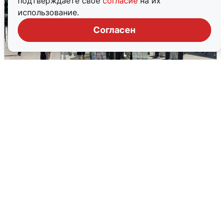
подтверждаете свое
согласие
на их
использование.
Согласен
У соседей пожар и сбои: что было при
режиме БПЛА в Прикамье
5 августа
0