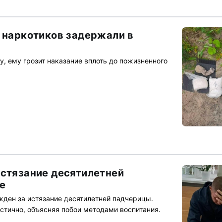
г наркотиков задержали в
, ему грозит наказание вплоть до пожизненного
истязание десятилетней
е
жден за истязание десятилетней падчерицы.
стично, объясняя побои методами воспитания.