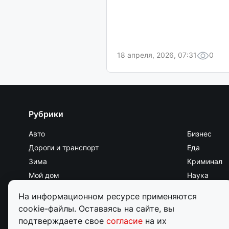
18 апреля, 2026, 07:31
0
Рубрики
Авто
Бизнес
Дороги и транспорт
Еда
Зима
Криминал
Мой дом
Наука
Общество
Он и она
На информационном ресурсе применяются
Происшествия
Работа
cookie-файлы. Оставаясь на сайте, вы
Семья
Спорт
подтверждаете свое
согласие
на их