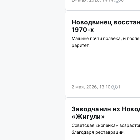
Новодвинец восста
1970-х
Машине почти полвека, и посл
раритет.
2 мая, 2026, 13:10
1
Заводчанин из Ново
«Жигули»
Советская «копейка» возрастом
благодаря реставрации.