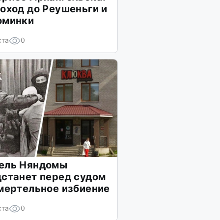
оход до Реушеньги и
оминки
ста
0
ель Няндомы
станет перед судом
мертельное избиение
ста
0