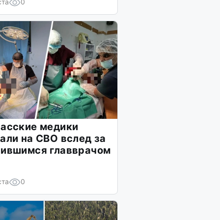
ста
0
ласские медики
али на СВО вслед за
лившимся главврачом
ста
0