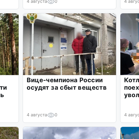
4 августа
0
4 авгу
Вице-чемпиона России
Кот
ти
осудят за сбыт веществ
поех
ть
уво
4 августа
0
4 авгу