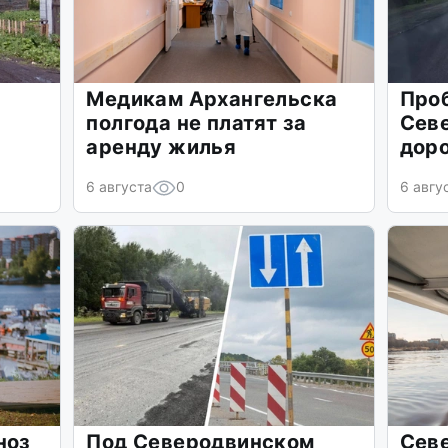
Медикам Архангельска
Проб
л
полгода не платят за
Сев
аренду жилья
доро
6 августа
0
6 авгу
ноз
Под Северодвинском
Севе