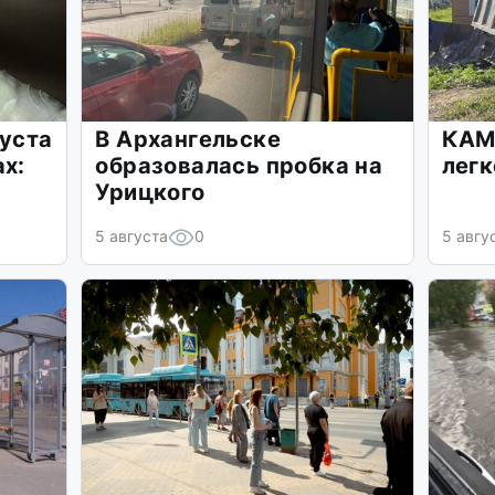
густа
В Архангельске
КАМ
ах:
образовалась пробка на
легк
Урицкого
5 августа
0
5 авгу