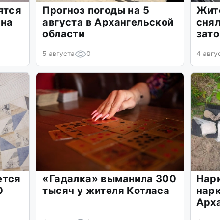
ятся
Прогноз погоды на 5
Жит
 на
августа в Архангельской
снял
области
зат
5 августа
0
4 авгу
ется
«Гадалка» выманила 300
Нарк
0
тысяч у жителя Котласа
нарк
Арх