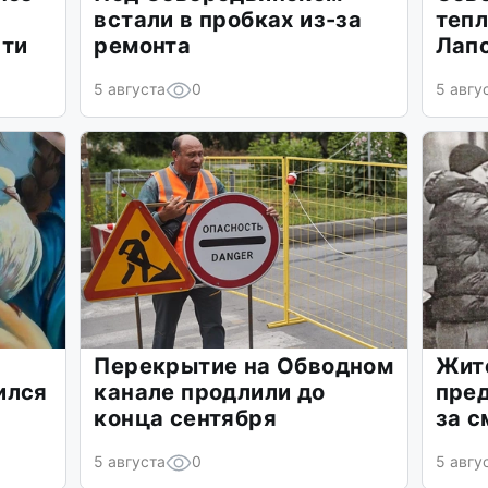
встали в пробках из-за
тепл
сти
ремонта
Лап
5 августа
0
5 авгу
Перекрытие на Обводном
Жит
ился
канале продлили до
пред
конца сентября
за с
5 августа
0
5 авгу