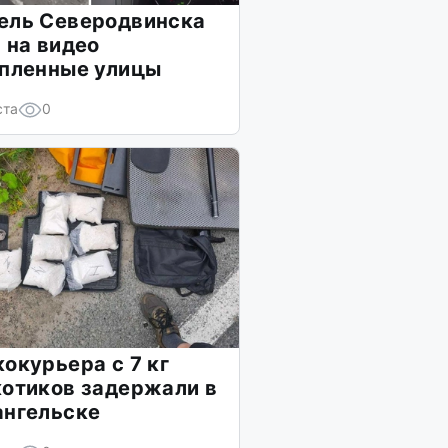
ель Северодвинска
 на видео
опленные улицы
ста
0
окурьера с 7 кг
отиков задержали в
ангельске