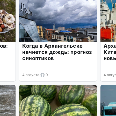
ов:
Когда в Архангельске
Арха
начнется дождь: прогноз
Кита
синоптиков
нов
4 августа
0
4 авгу