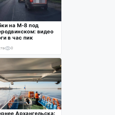
ки на М-8 под
еродвинском: видео
ги в час пик
ста
0
рнее Архангельска: