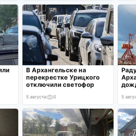
яли
В Архангельске на
Раду
перекрестке Урицкого
Арх
отключили светофор
дож
5 августа
0
5 авгу