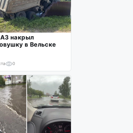
АЗ накрыл
овушку в Вельске
ста
0