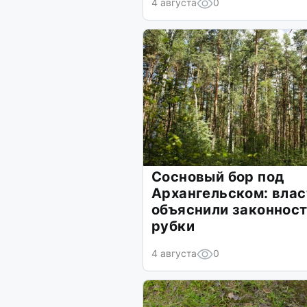
4 августа
0
Сосновый бор под
Архангельском: влас
объяснили законнос
рубки
4 августа
0