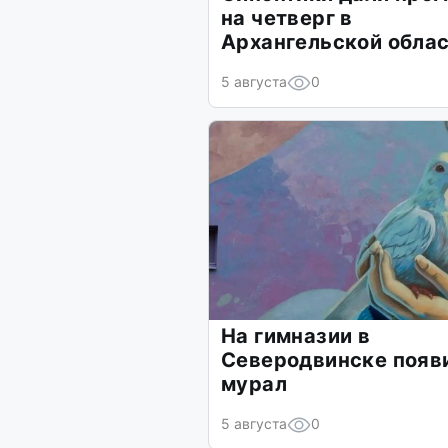
на четверг в
Архангельской обла
5 августа
0
На гимназии в
Северодвинске появ
мурал
5 августа
0