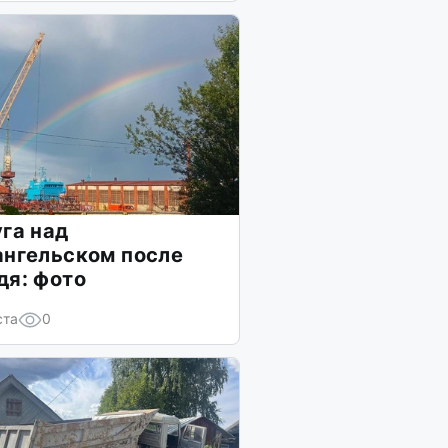
га над
ангельском после
дя: фото
ста
0