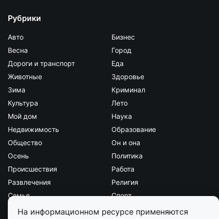
Рубрики
Авто
Бизнес
Весна
Город
Дороги и транспорт
Еда
Животные
Здоровье
Зима
Криминал
Культура
Лето
Мой дом
Наука
Недвижимость
Образование
Общество
Он и она
Осень
Политика
Происшествия
Работа
Развлечения
Религия
Семья
Спорт
Стиль и красота
Страна и мир
На информационном ресурсе применяются