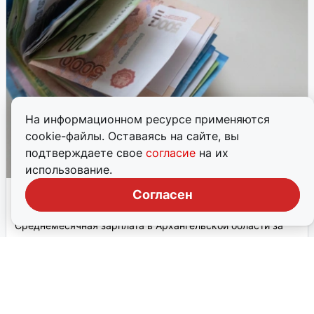
На информационном ресурсе применяются
cookie-файлы. Оставаясь на сайте, вы
подтверждаете свое
согласие
на их
использование.
Средняя зарплата в Архангельской
Согласен
области выросла на 9,7%
Среднемесячная зарплата в Архангельской области за
январь–февраль 2026 года составила 97 800 рублей, что
на 9,7% выше уровня прошлого года.
29 мая, 2026, 15:30
0