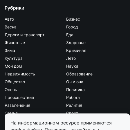
Рубрики
Авто
Бизнес
Весна
Город
Дороги и транспорт
Еда
Животные
Здоровье
Зима
Криминал
Культура
Лето
Мой дом
Наука
Недвижимость
Образование
Общество
Он и она
Осень
Политика
Происшествия
Работа
Развлечения
Религия
Семья
Спорт
Стиль и красота
Страна и мир
На информационном ресурсе применяются
Экология
Экономика
cookie-файлы. Оставаясь на сайте, вы