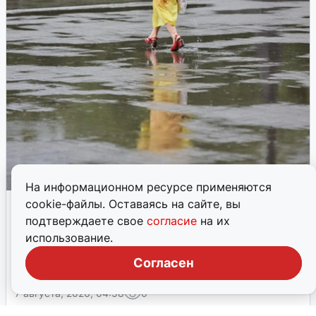
На информационном ресурсе применяются
Дожди и похолодание ожидаются в
cookie-файлы. Оставаясь на сайте, вы
Архангельской области
подтверждаете свое
согласие
на их
использование.
Северное УГМС предупредило о сильных дождях, грозах
и ветре в пятницу. В отдельных районах температура
Согласен
опустится до +15°.
7 августа, 2026, 04:58
0