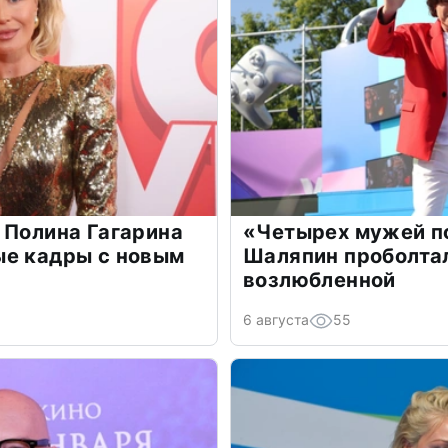
 Полина Гагарина
«Четырех мужей п
ые кадры с новым
Шаляпин проболтал
возлюбленной
6 августа
55