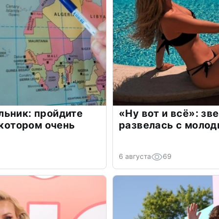
льник: пройдите
«Ну вот и всё»: з
 котором очень
развелась с моло
6 августа
69