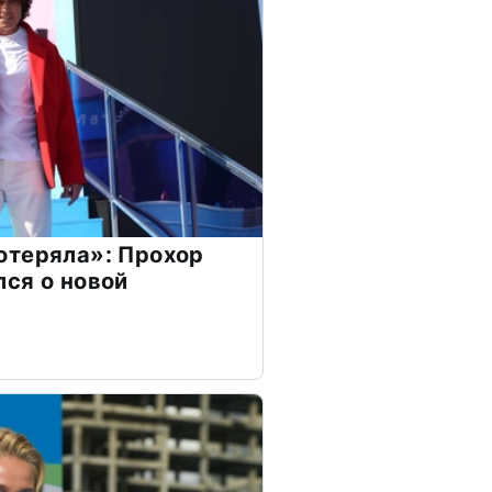
отеряла»: Прохор
ся о новой