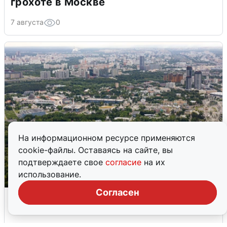
грохоте в Москве
7 августа
0
На информационном ресурсе применяются
cookie-файлы. Оставаясь на сайте, вы
подтверждаете свое
согласие
на их
использование.
Согласен
Москвичи услышали грохот, похожий
на взрыв