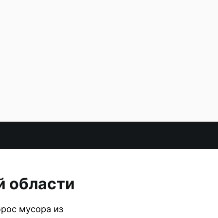
й области
брос мусора из