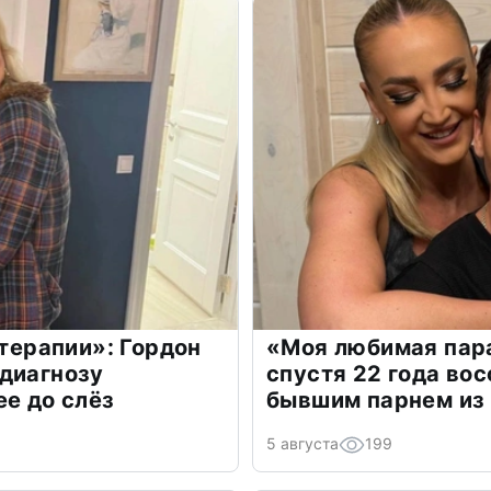
 терапии»: Гордон
«Моя любимая пара
диагнозу
спустя 22 года во
ее до слёз
бывшим парнем из
5 августа
199