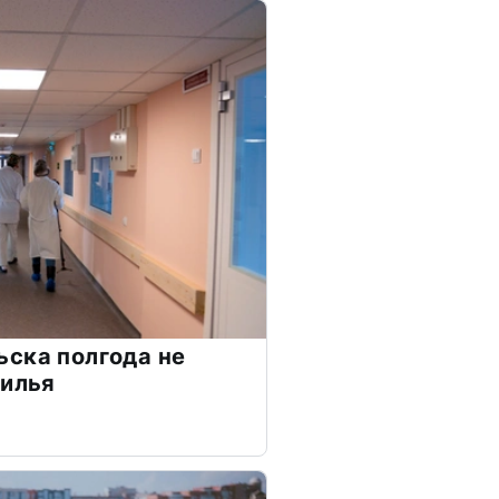
ска полгода не
жилья