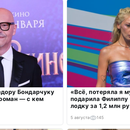
едору Бондарчуку
«Всё, потеряла я 
роман — с кем
подарила Филиппу
лодку за 1,2 млн р
5 августа
145