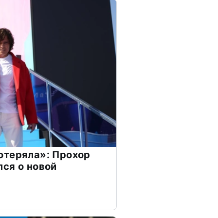
отеряла»: Прохор
ся о новой