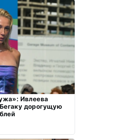
мужа»: Ивлеева
 Бегаку дорогущую
ублей