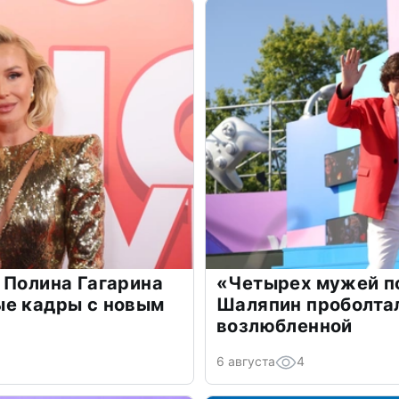
 Полина Гагарина
«Четырех мужей п
ые кадры с новым
Шаляпин проболтал
возлюбленной
6 августа
4