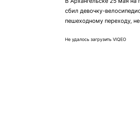
В Архангельске 25 мая на
сбил девочку-велосипеди
пешеходному переходу, н
Не удалось загрузить VIQEO