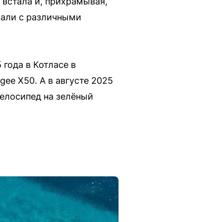
 встала и, прихрамывая,
вали с различными
года в Котласе в
ee X50. А в августе 2025
велосипед на зелёный