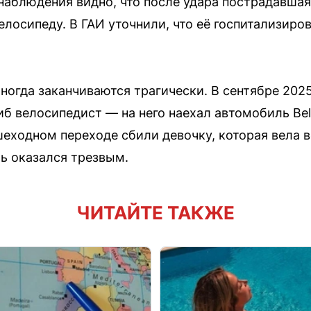
наблюдения видно, что после удара пострадавшая
елосипеду. В ГАИ уточнили, что её госпитализиро
огда заканчиваются трагически. В сентябре 2025 
б велосипедист — на него наехал автомобиль Belg
ешеходном переходе сбили девочку, которая вела 
ль оказался трезвым.
ЧИТАЙТЕ ТАКЖЕ