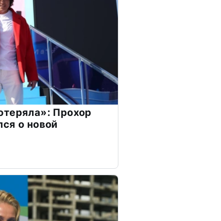
отеряла»: Прохор
ся о новой