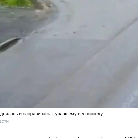
однялась и направилась к упавшему велосипеду
асти