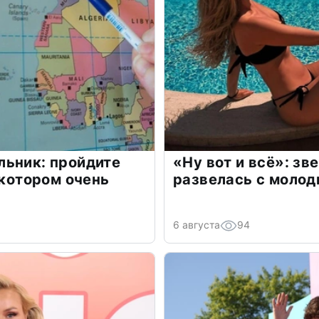
льник: пройдите
«Ну вот и всё»: з
 котором очень
развелась с моло
6 августа
94