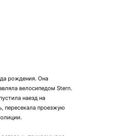
ода рождения. Она
авляла велосипедом Stern.
пустила наезд на
ь, пересекала проезжую
полиции.