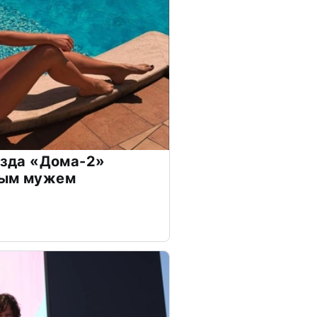
везда «Дома-2»
дым мужем