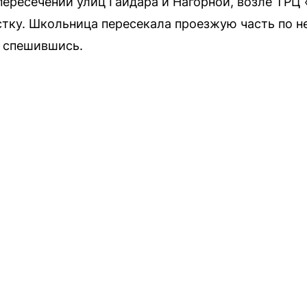
 пересечении улиц Гайдара и Нагорной, возле ТРЦ
стку. Школьница пересекала проезжую часть по 
е спешившись.