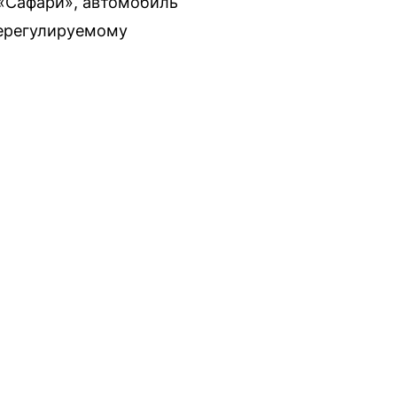
 «Сафари», автомобиль
нерегулируемому