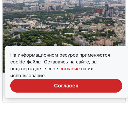
На информационном ресурсе применяются
cookie-файлы. Оставаясь на сайте, вы
подтверждаете свое
согласие
на их
использование.
Москвичи услышали грохот, похожий
на взрыв
Согласен
7 августа
0