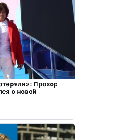
отеряла»: Прохор
ся о новой