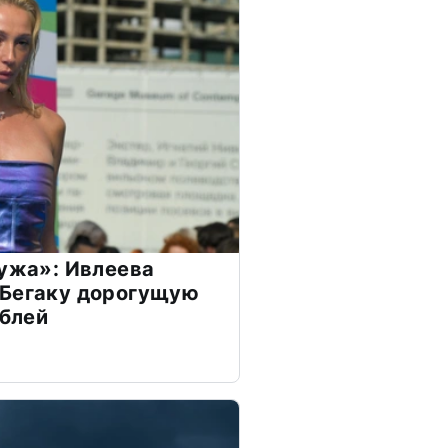
мужа»: Ивлеева
 Бегаку дорогущую
ублей