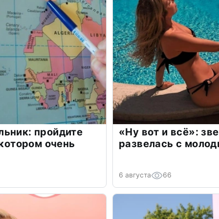
льник: пройдите
«Ну вот и всё»: з
 котором очень
развелась с моло
6 августа
66