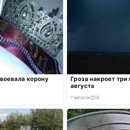
воевала корону
Гроза накроет три
августа
7 августа
0