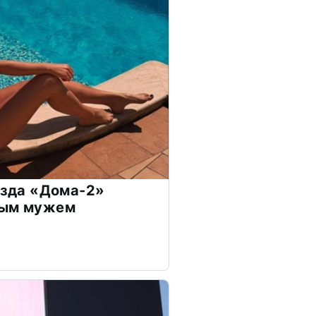
везда «Дома-2»
дым мужем