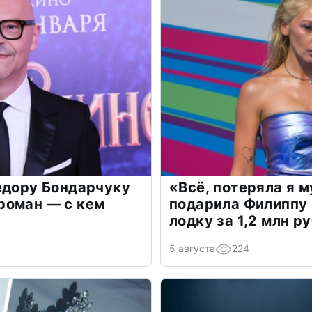
едору Бондарчуку
«Всё, потеряла я 
роман — с кем
подарила Филиппу
лодку за 1,2 млн р
5 августа
224