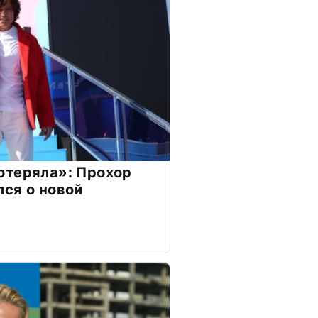
отеряла»: Прохор
ся о новой