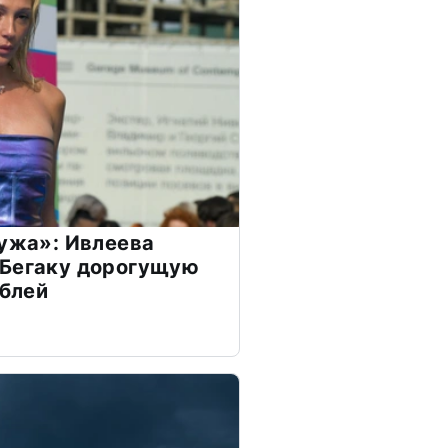
мужа»: Ивлеева
 Бегаку дорогущую
ублей