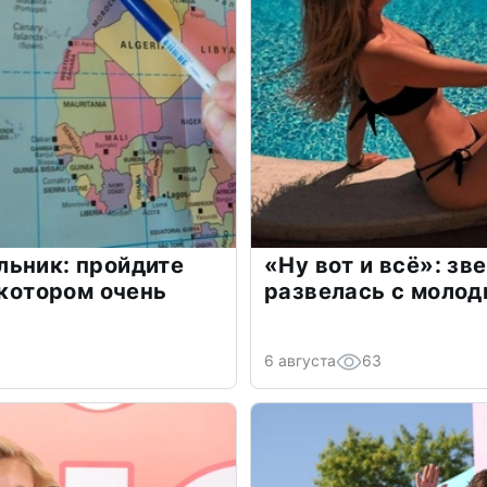
льник: пройдите
«Ну вот и всё»: з
 котором очень
развелась с моло
6 августа
63