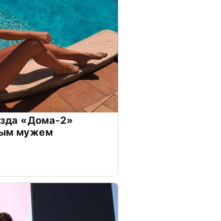
везда «Дома-2»
дым мужем