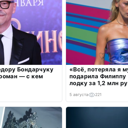
едору Бондарчуку
«Всё, потеряла я 
роман — с кем
подарила Филиппу
лодку за 1,2 млн р
5 августа
221