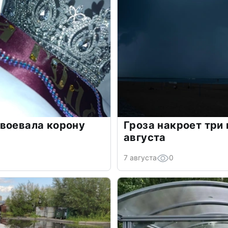
воевала корону
Гроза накроет три
августа
7 августа
0