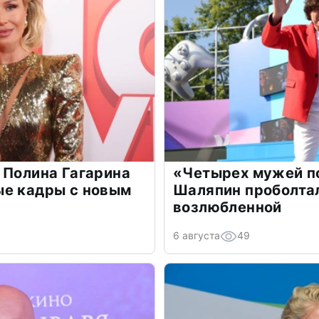
 Полина Гагарина
«Четырех мужей п
ые кадры с новым
Шаляпин проболтал
возлюбленной
6 августа
49