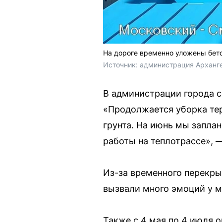
На дороге временно уложены бет
Источник: 
администрация Арханг
В администрации города 
«Продолжается уборка терр
грунта. На июнь мы запла
работы на теплотрассе», 
Из-за временного перекры
вызвали много эмоций у м
Также с 4 мая по 4 июля 