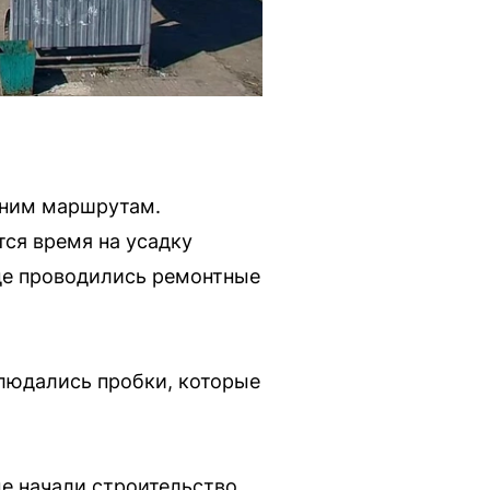
жним маршрутам.
тся время на усадку
где проводились ремонтные
блюдались пробки, которые
де начали строительство