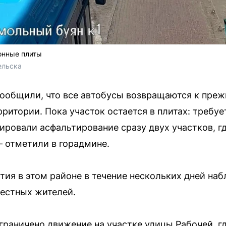
онные плиты
ельска
сообщили, что все автобусы возвращаются к пре
итории. Пока участок остается в плитах: требуе
нировали асфальтирование сразу двух участков, 
— отметили в горадмине.
тия в этом районе в течение нескольких дней на
естных жителей.
ограничено движение на участке улицы Рабочей, г