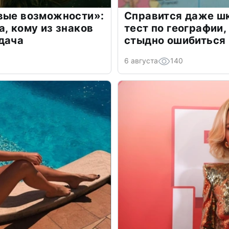
овые возможности»:
Справится даже шк
а, кому из знаков
тест по географии,
дача
стыдно ошибиться
6 августа
140