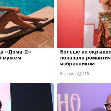
зда «Дома-2»
Больше не скрывае
м мужем
показала романти
избранником
6 августа
269