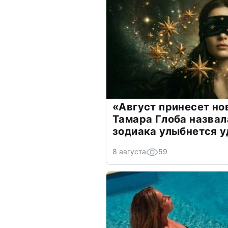
«Август принесет н
Тамара Глоба назвал
зодиака улыбнется у
8 августа
59