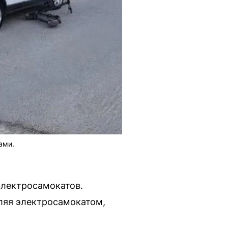
ами.
электросамокатов.
ляя электросамокатом,