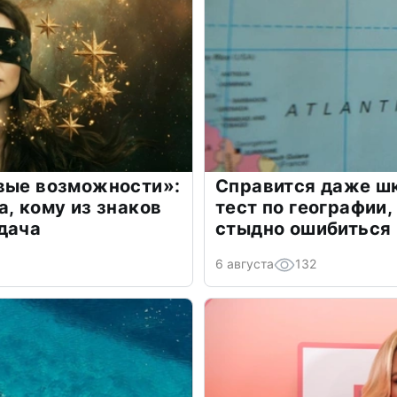
овые возможности»:
Справится даже шк
а, кому из знаков
тест по географии,
дача
стыдно ошибиться
6 августа
132