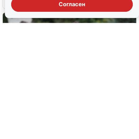
6 августа
0
Согласен
Волгоградцы остались без
мобильного интернета
6 августа
0