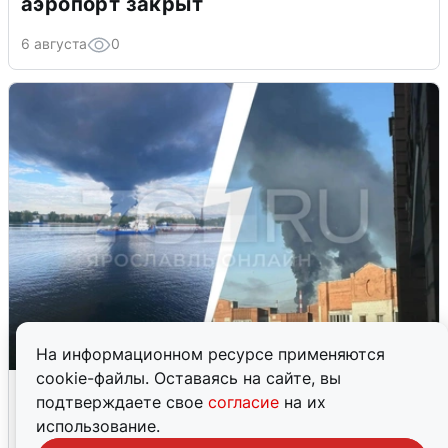
аэропорт закрыт
6 августа
0
На информационном ресурсе применяются
cookie-файлы. Оставаясь на сайте, вы
Ночная атака БПЛА на Ярославль:
подтверждаете свое
согласие
на их
попадания и последствия
использование.