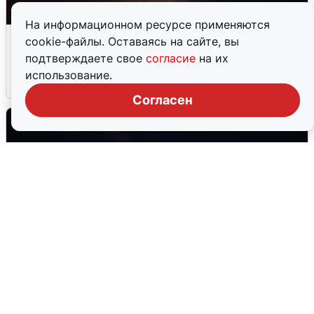
На информационном ресурсе применяются
В Воронеже прогремели взрывы
cookie-файлы. Оставаясь на сайте, вы
после сигнала тревоги
подтверждаете свое
согласие
на их
использование.
5 августа
0
Согласен