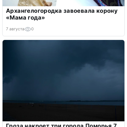
Архангелогородка завоевала корону
«Мама года»
7 августа
0
Гроза накроет три города Поморья 7