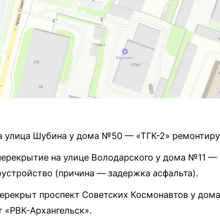
та улица Шубина у дома №50 — «ТГК-2» ремонтиру
перекрытие на улице Володарского у дома №11 —
оустройство (причина — задержка асфальта).
перекрыт проспект Советских Космонавтов у до
т «РВК-Архангельск».