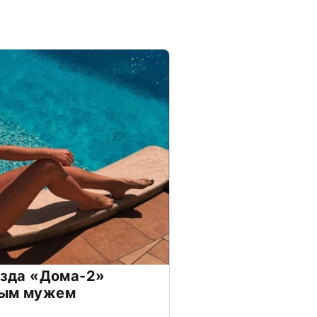
везда «Дома-2»
дым мужем