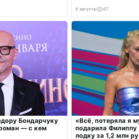
6 августа
67
едору Бондарчуку
«Всё, потеряла я 
роман — с кем
подарила Филиппу
лодку за 1,2 млн р