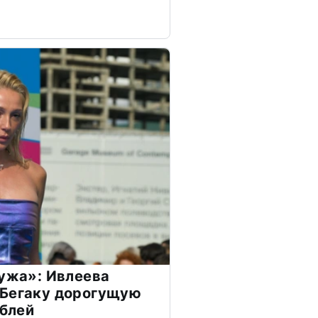
мужа»: Ивлеева
 Бегаку дорогущую
ублей