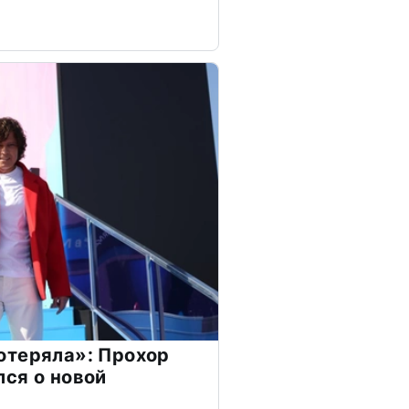
отеряла»: Прохор
ся о новой