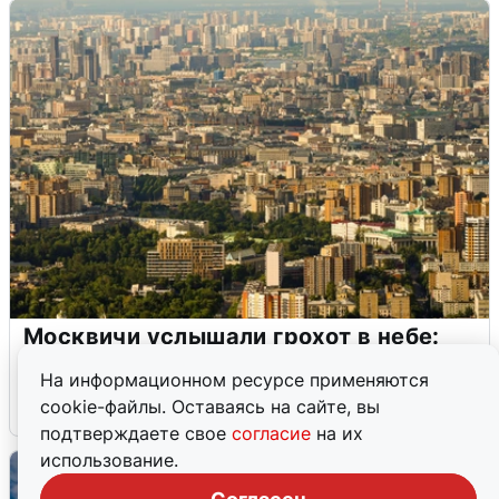
Москвичи услышали грохот в небе:
подробности
На информационном ресурсе применяются
cookie-файлы. Оставаясь на сайте, вы
7 августа
0
подтверждаете свое
согласие
на их
использование.