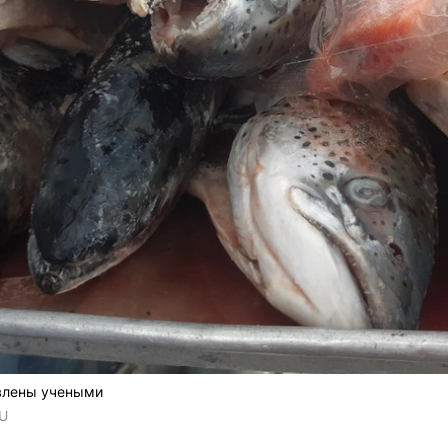
влены учеными
RU