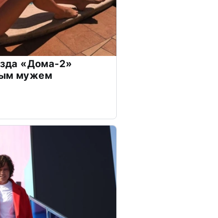
везда «Дома-2»
дым мужем