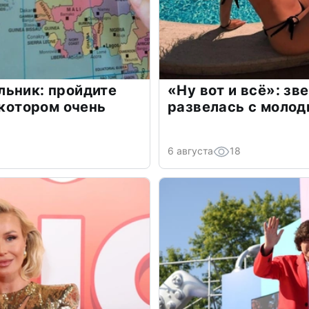
льник: пройдите
«Ну вот и всё»: з
 котором очень
развелась с моло
6 августа
18