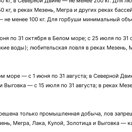
 кг, в Северной Двине — не менее 200 кг. Для л
 кг, в реках Мезень, Мегра и других реках бассе
 — не менее 100 кг. Для горбуши минимальный объе
юня по 31 октября в Белом море; с 25 июля по 31
кие воды); любительская ловля в реках Мезень, М
м море — с 1 июня по 31 августа; в Северной Дви
 и Выговка — с 15 июля по 31 августа; в реках Мез
зрешена только промышленная добыча, лов запре
ень, Мегра, Лака, Кулой, Золотица и Выговка — к