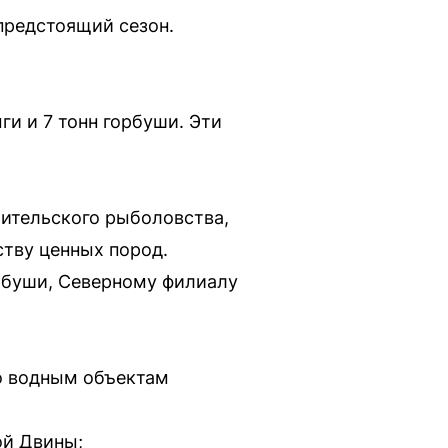
предстоящий сезон.
и и 7 тонн горбуши. Эти
ительского рыболовства,
тву ценных пород.
орбуши, Северному филиалу
о водным объектам
ой Двины;