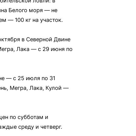
юбительской ловли: в
йна Белого моря — не
м — 100 кг на участок.
 октября в Северной Двине
егра, Лака — с 29 июня по
не — с 25 июля по 31
ень, Мегра, Лака, Кулой —
щен по субботам и
аждые среду и четверг.