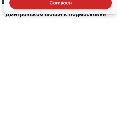
Согласен
Пять машин столкнулись на
Дмитровском шоссе в Подмосковье
4 августа
0
В Туре вода убывает, на других реках