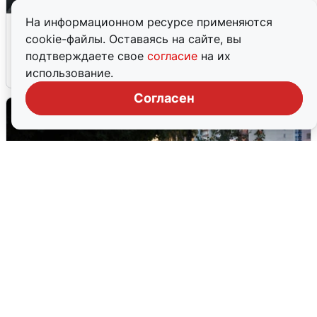
На информационном ресурсе применяются
В Сочи объявили угрозу атаки БПЛА и
cookie-файлы. Оставаясь на сайте, вы
закрыли пляжи
подтверждаете свое
согласие
на их
6 августа
0
использование.
Согласен
Опубликована карта отключений