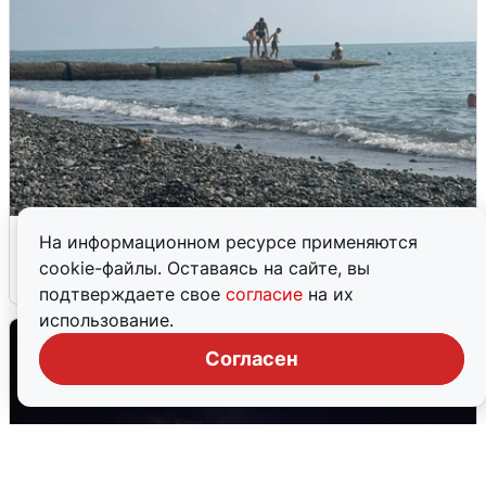
Сирены в Сочи: новая угроза БПЛА
На информационном ресурсе применяются
cookie-файлы. Оставаясь на сайте, вы
6 августа
0
подтверждаете свое
согласие
на их
использование.
Согласен