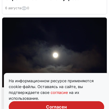
6 августа
0
На информационном ресурсе применяются
cookie-файлы. Оставаясь на сайте, вы
Взрывы в Воронеже после сигнала
подтверждаете свое
согласие
на их
тревоги
использование.
Согласен
5 августа
0