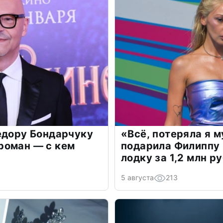
едору Бондарчуку
«Всё, потеряла я 
роман — с кем
подарила Филиппу
лодку за 1,2 млн р
5 августа
213