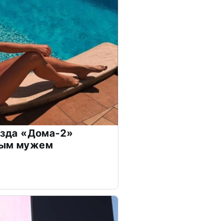
везда «Дома-2»
дым мужем