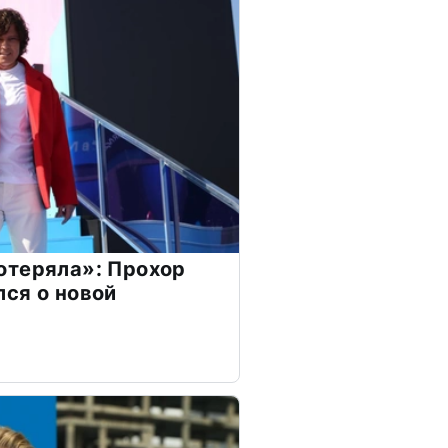
отеряла»: Прохор
ся о новой