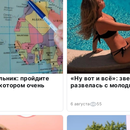
льник: пройдите
«Ну вот и всё»: з
 котором очень
развелась с моло
6 августа
55