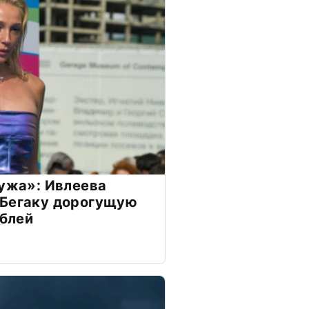
мужа»: Ивлеева
 Бегаку дорогущую
ублей