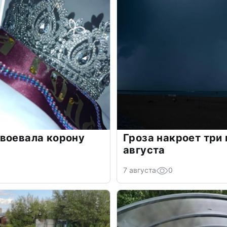
воевала корону
Гроза накроет три
августа
7 августа
0