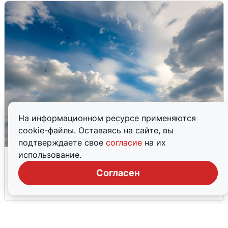
На информационном ресурсе применяются
cookie-файлы. Оставаясь на сайте, вы
подтверждаете свое
согласие
на их
МЧС ответило на сообщения о
использование.
грохоте в Москве
Согласен
7 августа
0