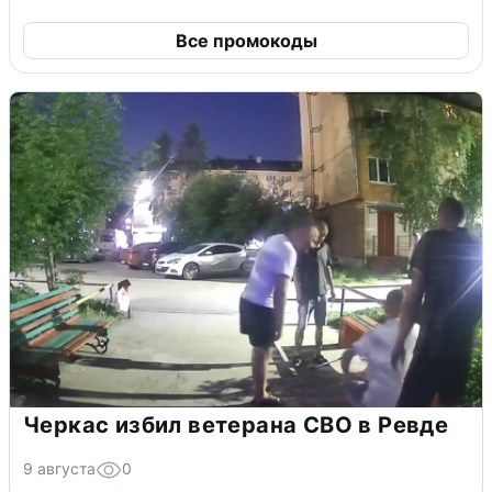
Все промокоды
Черкас избил ветерана СВО в Ревде
9 августа
0