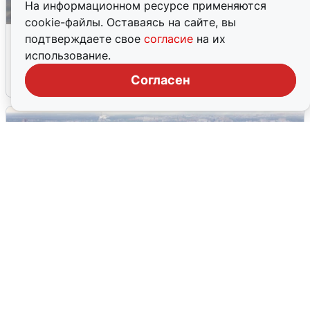
На информационном ресурсе применяются
cookie-файлы. Оставаясь на сайте, вы
МЧС ответило на сообщения о
подтверждаете свое
согласие
на их
грохоте в Москве
использование.
Согласен
7 августа
0