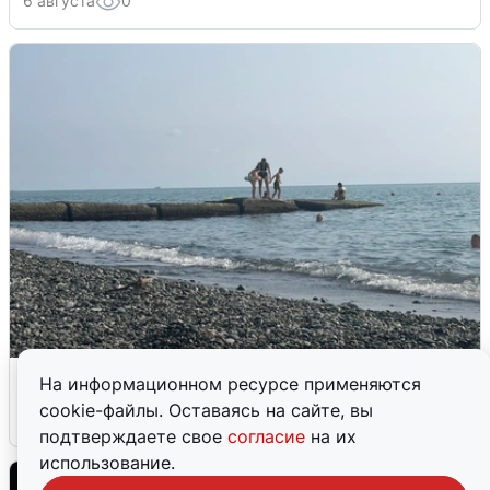
6 августа
0
Сирены в Сочи: новая угроза БПЛА
На информационном ресурсе применяются
cookie-файлы. Оставаясь на сайте, вы
6 августа
0
подтверждаете свое
согласие
на их
использование.