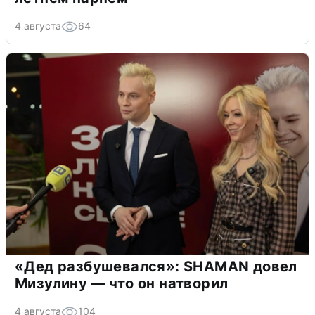
4 августа
64
«Дед разбушевался»: SHAMAN довел
Мизулину — что он натворил
4 августа
104