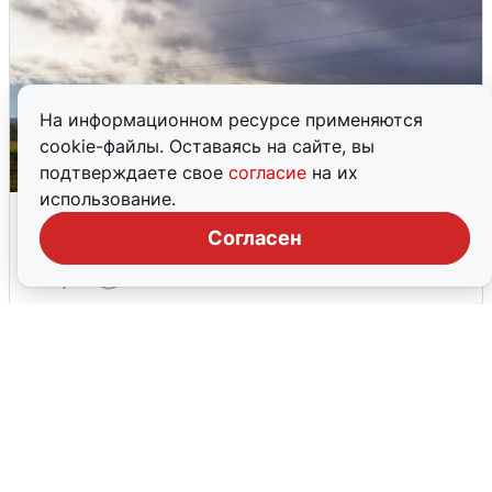
На информационном ресурсе применяются
cookie-файлы. Оставаясь на сайте, вы
подтверждаете свое
согласие
на их
использование.
Над ХМАО впервые сбили
беспилотники
Согласен
3 августа
0