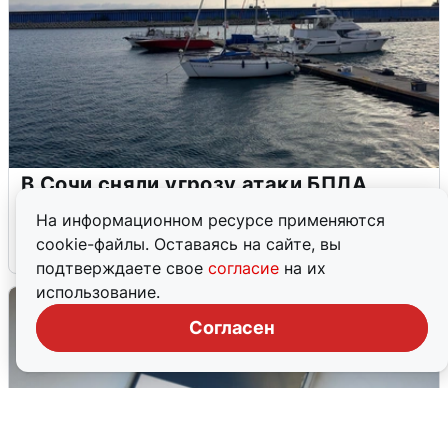
В Сочи сняли угрозу атаки БПЛА,
аэропорт закрыт
На информационном ресурсе применяются
cookie-файлы. Оставаясь на сайте, вы
6 августа
0
подтверждаете свое
согласие
на их
использование.
Согласен