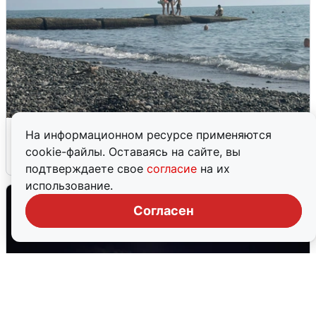
Сирены в Сочи: новая угроза БПЛА
На информационном ресурсе применяются
cookie-файлы. Оставаясь на сайте, вы
6 августа
0
подтверждаете свое
согласие
на их
использование.
Согласен