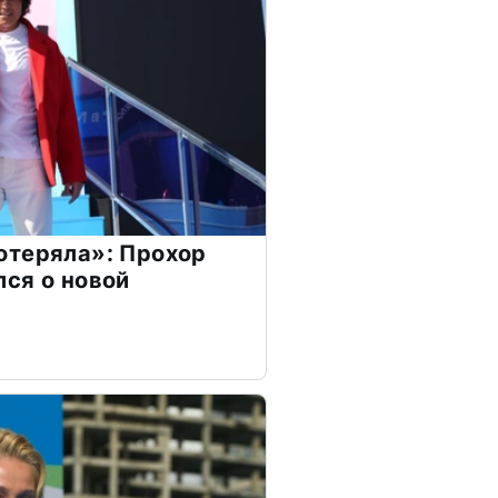
отеряла»: Прохор
ся о новой