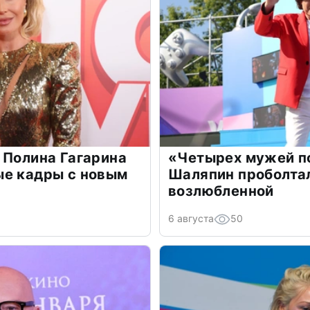
 Полина Гагарина
«Четырех мужей п
ые кадры с новым
Шаляпин проболтал
возлюбленной
6 августа
50