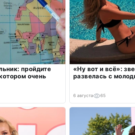
льник: пройдите
«Ну вот и всё»: з
 котором очень
развелась с моло
6 августа
65