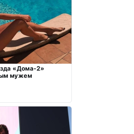
везда «Дома-2»
дым мужем