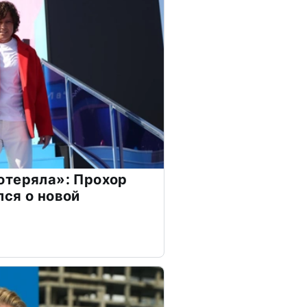
отеряла»: Прохор
ся о новой