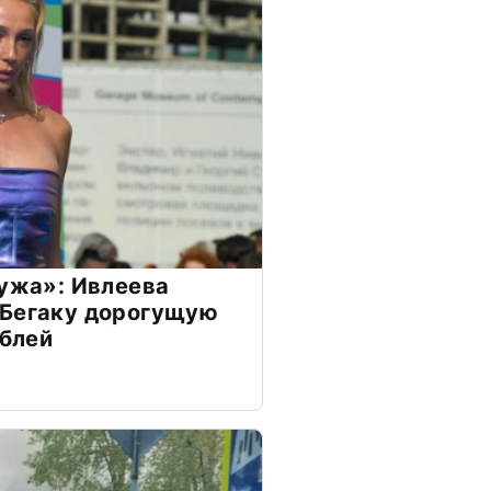
мужа»: Ивлеева
 Бегаку дорогущую
ублей