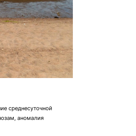
ние среднесуточной
нозам, аномалия