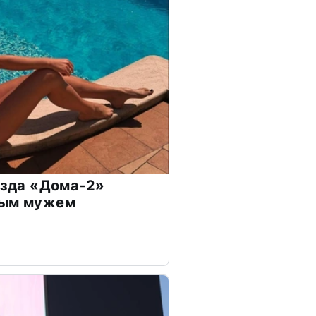
везда «Дома-2»
дым мужем