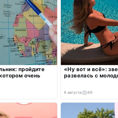
льник: пройдите
«Ну вот и всё»: з
 котором очень
развелась с моло
6 августа
69