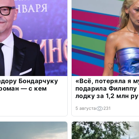
едору Бондарчуку
«Всё, потеряла я 
роман — с кем
подарила Филиппу
лодку за 1,2 млн р
5 августа
231