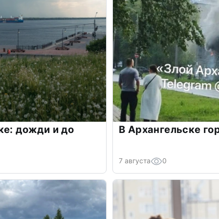
ке: дожди и до
В Архангельске го
7 августа
0