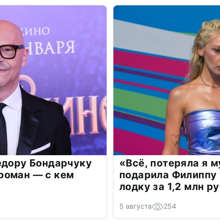
едору Бондарчуку
«Всё, потеряла я 
роман — с кем
подарила Филиппу
лодку за 1,2 млн р
5 августа
254