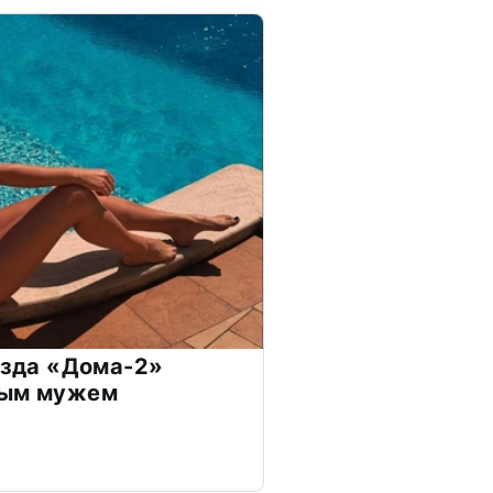
везда «Дома-2»
дым мужем