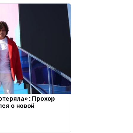
отеряла»: Прохор
ся о новой