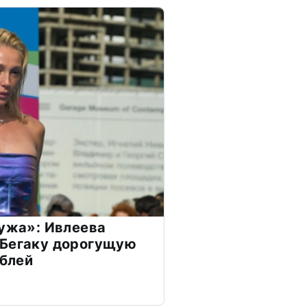
мужа»: Ивлеева
 Бегаку дорогущую
ублей