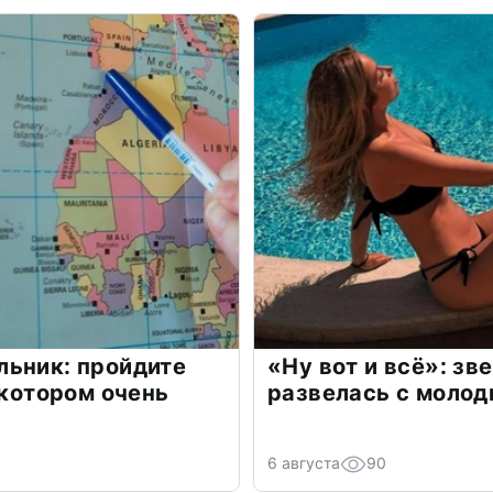
льник: пройдите
«Ну вот и всё»: з
 котором очень
развелась с моло
6 августа
90