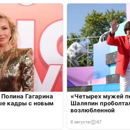
 Полина Гагарина
«Четырех мужей п
ые кадры с новым
Шаляпин проболтал
возлюбленной
6 августа
67