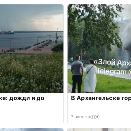
ке: дожди и до
В Архангельске го
7 августа
0