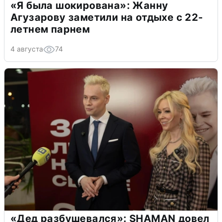
«Я была шокирована»: Жанну
Агузарову заметили на отдыхе с 22-
летнем парнем
4 августа
74
«Дед разбушевался»: SHAMAN довел