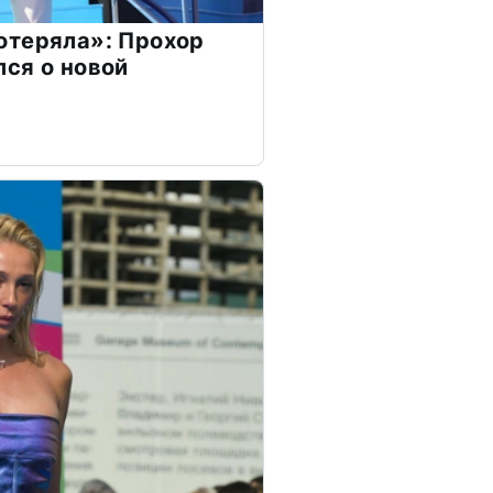
отеряла»: Прохор
ся о новой