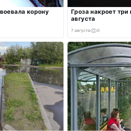
воевала корону
Гроза накроет три
августа
7 августа
0