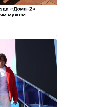
везда «Дома-2»
дым мужем