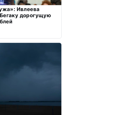
мужа»: Ивлеева
 Бегаку дорогущую
ублей