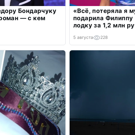
едору Бондарчуку
«Всё, потеряла я 
роман — с кем
подарила Филиппу
лодку за 1,2 млн р
5 августа
228