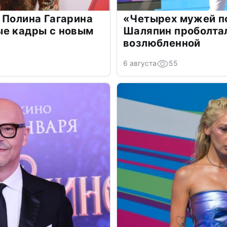
 Полина Гагарина
«Четырех мужей п
ые кадры с новым
Шаляпин проболтал
возлюбленной
6 августа
55