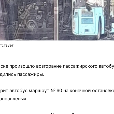
тствует
ьске произошло возгорание пассажирского автоб
одились пассажиры.
орит автобус маршрут № 60 на конечной остановк
аправлены».