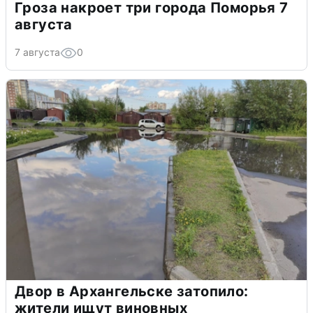
Гроза накроет три города Поморья 7
августа
7 августа
0
Двор в Архангельске затопило:
жители ищут виновных