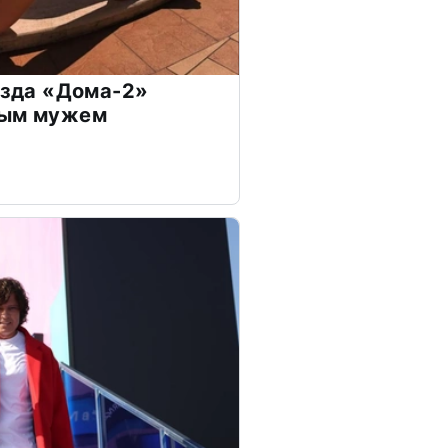
везда «Дома-2»
дым мужем