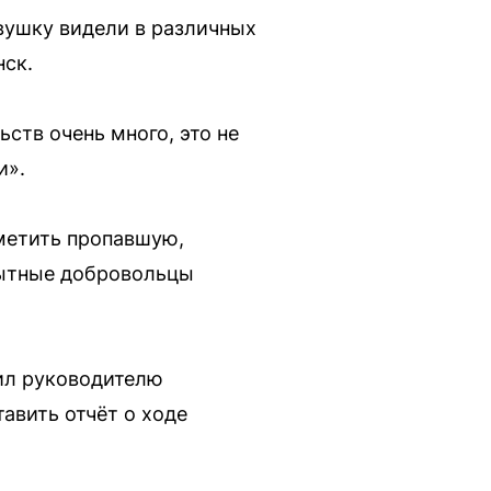
вушку видели в различных
нск.
ств очень много, это не
и».
аметить пропавшую,
пытные добровольцы
ил руководителю
авить отчёт о ходе