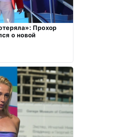
отеряла»: Прохор
ся о новой