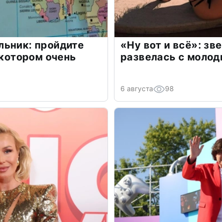
льник: пройдите
«Ну вот и всё»: з
 котором очень
развелась с моло
6 августа
98