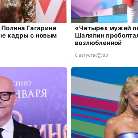
 Полина Гагарина
«Четырех мужей п
ые кадры с новым
Шаляпин проболтал
возлюбленной
6 августа
80