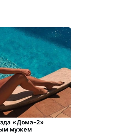
везда «Дома-2»
дым мужем