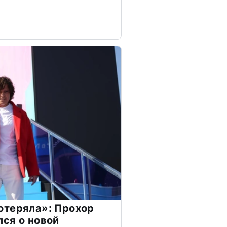
отеряла»: Прохор
ся о новой