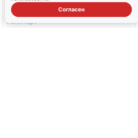
Ракетная опасность в Свердловской
области: что известно
Согласен
6 августа
0
Ночная атака БПЛА на Ярославль:
попадания и последствия