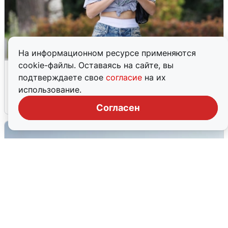
На информационном ресурсе применяются
cookie-файлы. Оставаясь на сайте, вы
Волгоградцы остались без
подтверждаете свое
согласие
на их
мобильного интернета
использование.
6 августа
0
Согласен