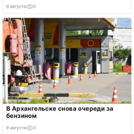
9 августа
0
В Архангельске снова очереди за
бензином
9 августа
0