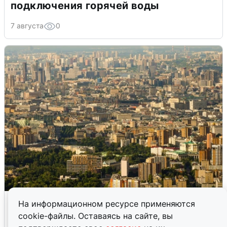
подключения горячей воды
7 августа
0
Москвичи услышали грохот в небе:
На информационном ресурсе применяются
подробности
cookie-файлы. Оставаясь на сайте, вы