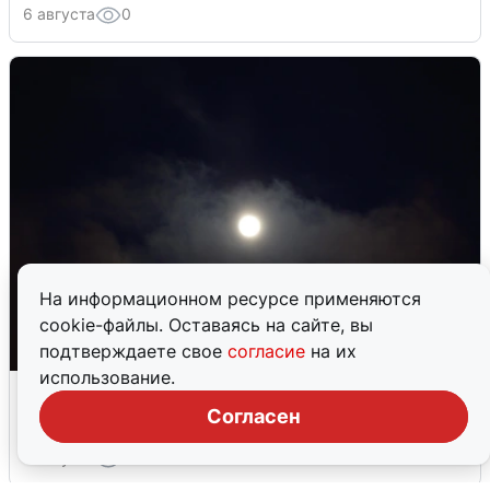
6 августа
0
На информационном ресурсе применяются
cookie-файлы. Оставаясь на сайте, вы
подтверждаете свое
согласие
на их
использование.
Взрывы в Воронеже после сигнала
тревоги
Согласен
5 августа
0