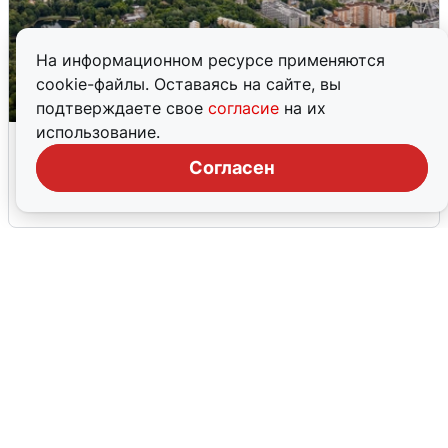
На информационном ресурсе применяются
cookie-файлы. Оставаясь на сайте, вы
подтверждаете свое
согласие
на их
использование.
Москвичи услышали грохот, похожий
на взрыв
Согласен
7 августа
0