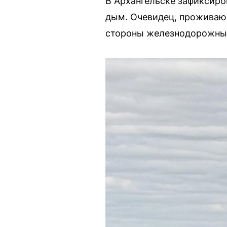
В Архангельске зафиксиро
дым. Очевидец, проживающ
стороны железнодорожных 