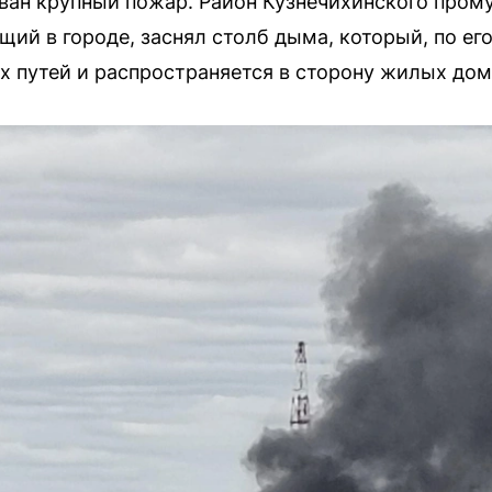
ван крупный пожар. Район Кузнечихинского прому
ий в городе, заснял столб дыма, который, по ег
путей и распространяется в сторону жилых домо