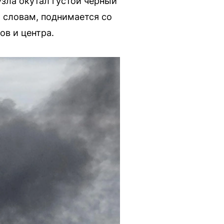
зла окутал густой черный
о словам, поднимается со
в и центра.