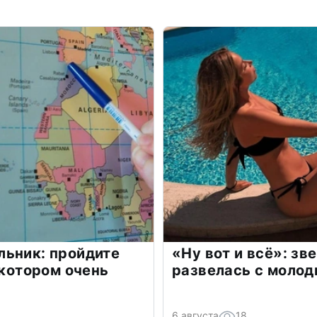
льник: пройдите
«Ну вот и всё»: з
 котором очень
развелась с моло
6 августа
18