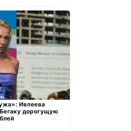
мужа»: Ивлеева
 Бегаку дорогущую
ублей