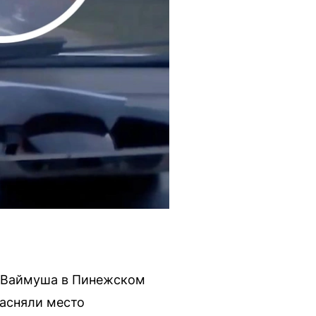
и Ваймуша в Пинежском
засняли место