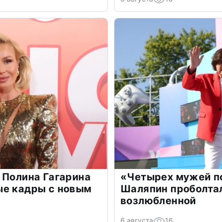
 Полина Гагарина
«Четырех мужей п
ые кадры с новым
Шаляпин проболтал
возлюбленной
6 августа
16