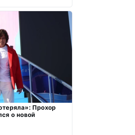
отеряла»: Прохор
ся о новой