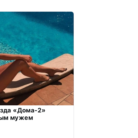
везда «Дома-2»
дым мужем