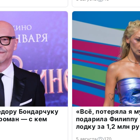
едору Бондарчуку
«Всё, потеряла я 
роман — с кем
подарила Филиппу
лодку за 1,2 млн р
5 августа
170