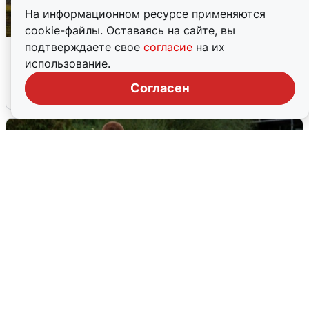
На информационном ресурсе применяются
cookie-файлы. Оставаясь на сайте, вы
Над ХМАО впервые сбили
подтверждаете свое
согласие
на их
беспилотники
использование.
Согласен
3 августа
0